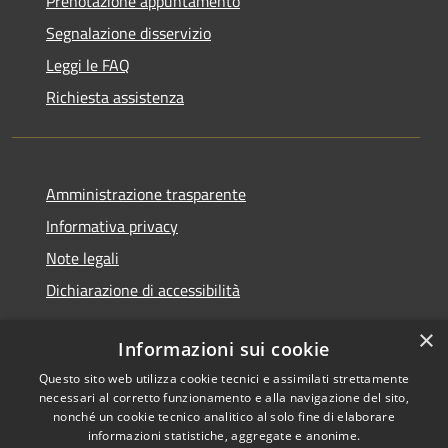
Prenotazione appuntamento
Segnalazione disservizio
Leggi le FAQ
Richiesta assistenza
Amministrazione trasparente
Informativa privacy
Note legali
Dichiarazione di accessibilità
×
Informazioni sui cookie
Questo sito web utilizza cookie tecnici e assimilati strettamente
RSS
Copyright © 2026 • Comune di
necessari al corretto funzionamento e alla navigazione del sito,
Accessibilità
Casei Gerola • Powered by
nonché un cookie tecnico analitico al solo fine di elaborare
Privacy
Municipium
Accesso
informazioni statistiche, aggregate e anonime.
•