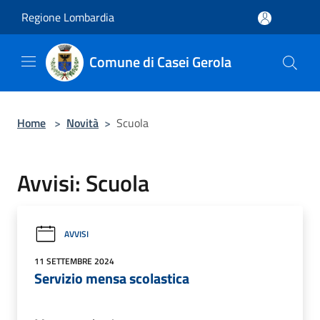
Salta al contenuto principale
Regione Lombardia
Comune di Casei Gerola
Home
>
Novità
>
Scuola
Avvisi: Scuola
AVVISI
11 SETTEMBRE 2024
Servizio mensa scolastica