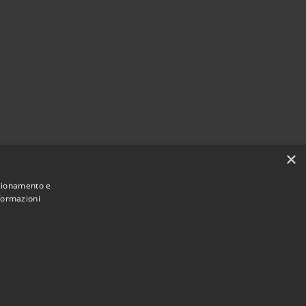
×
nzionamento e
nformazioni
Municipium
Accesso
mune di Casei Gerola • Powered by
•
redazione