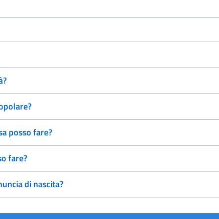
à?
popolare?
sa posso fare?
so fare?
uncia di nascita?