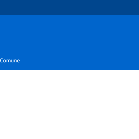
a
il Comune