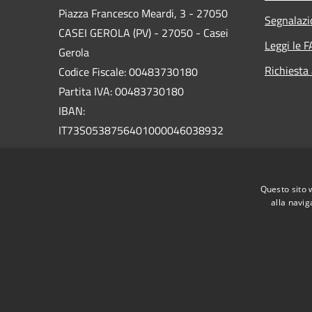
Piazza Francesco Meardi, 3 - 27050
Segnalazi
CASEI GEROLA (PV) - 27050 - Casei
Leggi le 
Gerola
Richiesta
Codice Fiscale: 00483730180
Partita IVA: 00483730180
IBAN:
IT73S0538756401000046038932
PEC:
comune.caseigerola@legalmail.it
Centralino Unico: +39 0383 61301
Questo sito 
alla navig
RSS
Accessibilità
Privacy
Cookie
Mappa de
Statistiche riferite al mese precedente