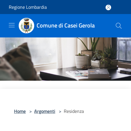
Salta al contenuto principale
Regione Lombardia
Comune di Casei Gerola
Home
>
Argomenti
>
Residenza