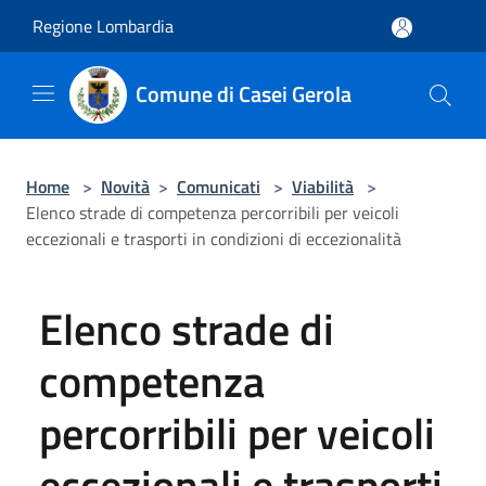
Salta al contenuto principale
Regione Lombardia
Comune di Casei Gerola
Home
>
Novità
>
Comunicati
>
Viabilità
>
Elenco strade di competenza percorribili per veicoli
eccezionali e trasporti in condizioni di eccezionalità
Elenco strade di
competenza
percorribili per veicoli
eccezionali e trasporti