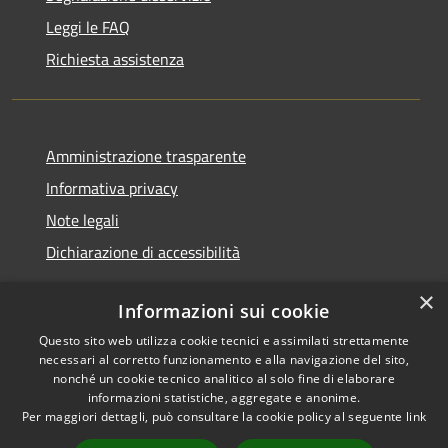
Leggi le FAQ
Richiesta assistenza
Amministrazione trasparente
Informativa privacy
Note legali
Dichiarazione di accessibilità
×
Informazioni sui cookie
Questo sito web utilizza cookie tecnici e assimilati strettamente
RSS
Copyright © 2026 • Comune di
necessari al corretto funzionamento e alla navigazione del sito,
Accessibilità
Casei Gerola • Powered by
nonché un cookie tecnico analitico al solo fine di elaborare
Privacy
Municipium
Accesso
informazioni statistiche, aggregate e anonime.
•
Per maggiori dettagli, può consultare la cookie policy al seguente
link
Cookie
redazione